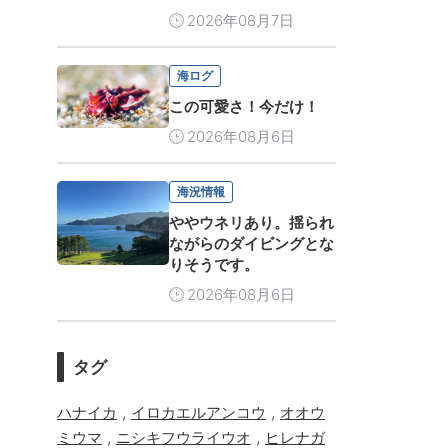
2026年08月7日
海ログ
この可愛さ！今だけ！
2026年08月6日
海況情報
ややウネリあり。揺られ
ながらのダイビングとな
りそうです。
2026年08月6日
タグ
,
,
ハナイカ
イロカエルアンコウ
オオウ
,
,
ミウマ
ニシキフウライウオ
ヒレナガ