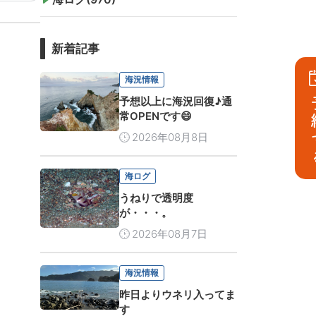
新着記事
海況情報
予想以上に海況回復♪通
予
常OPENです😄
2026年08月8日
海ログ
うねりで透明度
が・・・。
2026年08月7日
海況情報
昨日よりウネリ入ってま
す