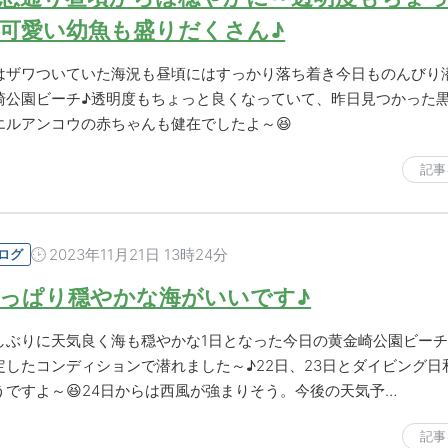
可愛い幼魚も盛りだくさん♪
はザワついていた海況も昼頃にはすっかり落ち着き今日ものんびり
崎公園ビーチ♪透明度もちょっと良くなっていて、昨日見つかった
エルアンコウの赤ちゃんも健在でしたよ～😆
記事
2023年11月21日 13時24分
ログ
っぱり穏やかな海がいいです♪
しぶりに天気良く海も穏やかな1日となった今日の黄金崎公園ビー
定したコンディションで潜れました～♪22日、23日とダイビング日
うですよ～😆24日からは西風が強まりそう。今後の天気予…
記事