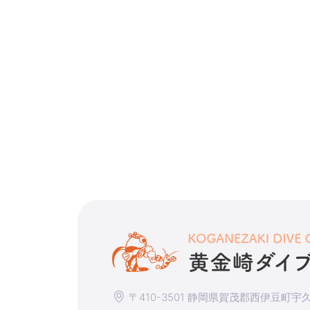
〒410-3501 静岡県賀茂郡西伊豆町宇久須