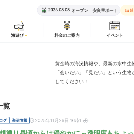
黄金崎ビーチ：
オープン
安良里ボート：
潜水注意
2026.08.08
[店舗
海遊び
料金のご案内
イベント
黄金崎の海況情報や、最新の水中生
「会いたい」「見たい」という生物
してください！
一覧
2025年11月26日 16時15分
ログ
海況情報
想通り昼頃からは穏やかに～透明度もちょっ