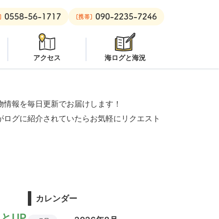
0558-56-1717
090-2235-7246
黄金崎ビーチ：
オープン
安良里ボート：
潜水注意
]
[携帯]
アクセス
海ログと海況
物情報を毎日更新でお届けします！
がログに紹介されていたらお気軽にリクエスト
カレンダー
とUP