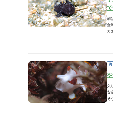
で
朝
金
カ
海
や
久
安
そ