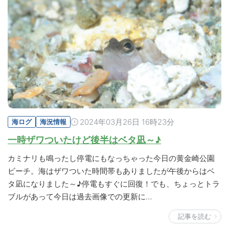
2024年03月26日 16時23分
海ログ
海況情報
一時ザワついたけど後半はベタ凪～♪
カミナリも鳴ったし停電にもなっちゃった今日の黄金崎公園
ビーチ。海はザワついた時間帯もありましたが午後からはベ
タ凪になりました～♪停電もすぐに回復！でも、ちょっとトラ
ブルがあって今日は過去画像での更新に…
記事を読む