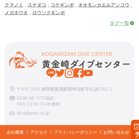
,
,
,
,
クマノミ
スナダコ
コケギンポ
オオモンカエルアンコウ
,
メガネウオ
ロウソクギンポ
タグ一覧
〒410-3501 静岡県賀茂郡西伊豆町宇久須2192-2
0558-56-1717
[固定]
090-2235-7246
[携帯]
dive@arari.co.jp
会社概要
アクセス
プライバシーポリシー
お問い合わせ