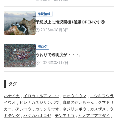
海況情報
予想以上に海況回復♪通常OPENです😄
2026年08月8日
海ログ
うねりで透明度が・・・。
2026年08月7日
タグ
,
,
,
ハナイカ
イロカエルアンコウ
オオウミウマ
ニシキフウラ
,
,
,
イウオ
ヒレナガネジリンボウ
真鯛のだいちゃん
クマドリ
,
,
,
,
カエルアンコウ
カミソリウオ
ネジリンボウ
カスザメ
ウ
,
,
,
,
ミテング
ハダカハオコゼ
チンアナゴ
ヒメアゴアマダイ