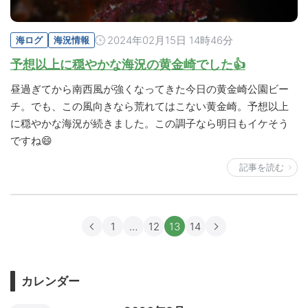
2024年02月15日 14時46分
海ログ
海況情報
予想以上に穏やかな海況の黄金崎でした👍
昼過ぎてから南西風が強くなってきた今日の黄金崎公園ビー
チ。でも、この風向きなら荒れてはこない黄金崎。予想以上
に穏やかな海況が続きました。この調子なら明日もイケそう
ですね😄
記事を読む
1
…
12
13
14
カレンダー