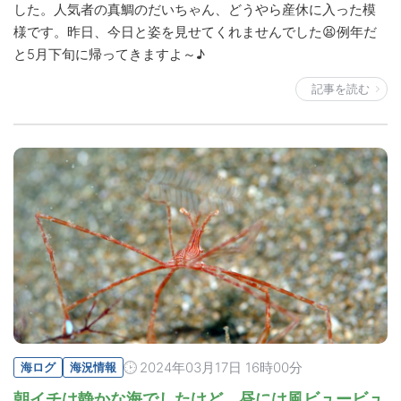
した。人気者の真鯛のだいちゃん、どうやら産休に入った模
様です。昨日、今日と姿を見せてくれませんでした😫例年だ
と5月下旬に帰ってきますよ～♪
記事を読む
2024年03月17日 16時00分
海ログ
海況情報
朝イチは静かな海でしたけど、昼には風ビュービュ