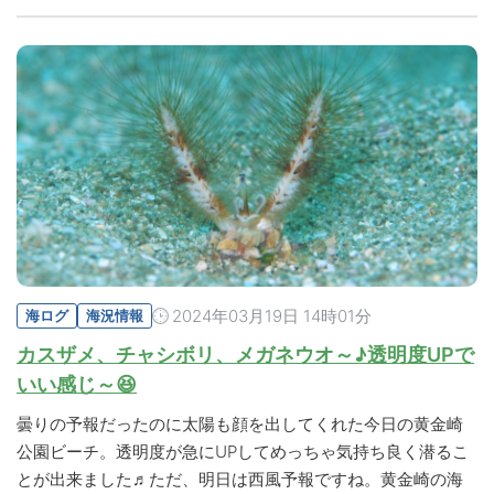
2024年03月19日 14時01分
海ログ
海況情報
カスザメ、チャシボリ、メガネウオ～♪透明度UPで
いい感じ～😆
曇りの予報だったのに太陽も顔を出してくれた今日の黄金崎
公園ビーチ。透明度が急にUPしてめっちゃ気持ち良く潜るこ
とが出来ました♬ただ、明日は西風予報ですね。黄金崎の海