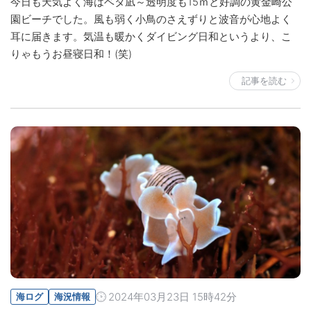
今日も天気よく海はベタ凪～透明度も15ｍと好調の黄金崎公
園ビーチでした。風も弱く小鳥のさえずりと波音が心地よく
耳に届きます。気温も暖かくダイビング日和というより、こ
りゃもうお昼寝日和！(笑)
記事を読む
2024年03月23日 15時42分
海ログ
海況情報