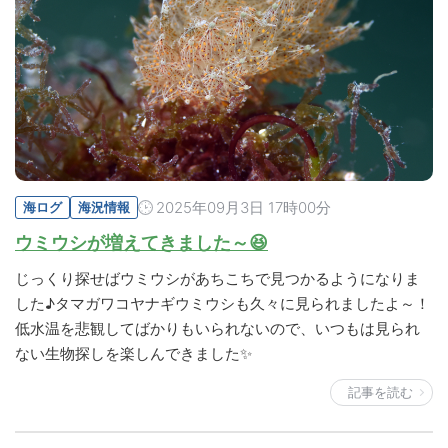
2025年09月3日 17時00分
海ログ
海況情報
ウミウシが増えてきました～😆
じっくり探せばウミウシがあちこちで見つかるようになりま
した♪タマガワコヤナギウミウシも久々に見られましたよ～！
低水温を悲観してばかりもいられないので、いつもは見られ
ない生物探しを楽しんできました✨
記事を読む