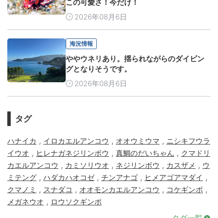
この可愛さ！今だけ！
2026年08月6日
海況情報
ややウネリあり。揺られながらのダイビン
グとなりそうです。
2026年08月6日
タグ
,
,
,
ハナイカ
イロカエルアンコウ
オオウミウマ
ニシキフウラ
,
,
,
イウオ
ヒレナガネジリンボウ
真鯛のだいちゃん
クマドリ
,
,
,
,
カエルアンコウ
カミソリウオ
ネジリンボウ
カスザメ
ウ
,
,
,
,
ミテング
ハダカハオコゼ
チンアナゴ
ヒメアゴアマダイ
,
,
,
,
クマノミ
スナダコ
オオモンカエルアンコウ
コケギンポ
,
メガネウオ
ロウソクギンポ
タグ一覧