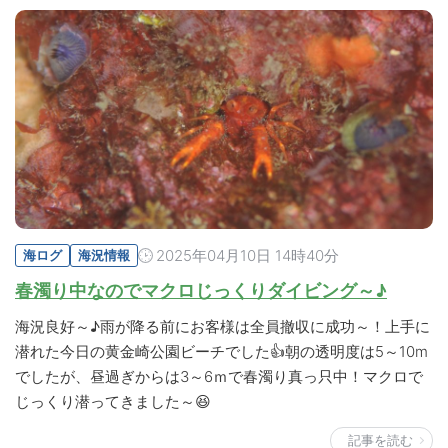
2025年04月10日 14時40分
海ログ
海況情報
春濁り中なのでマクロじっくりダイビング～♪
海況良好～♪雨が降る前にお客様は全員撤収に成功～！上手に
潜れた今日の黄金崎公園ビーチでした👍朝の透明度は5～10m
でしたが、昼過ぎからは3～6ｍで春濁り真っ只中！マクロで
じっくり潜ってきました～😆
記事を読む