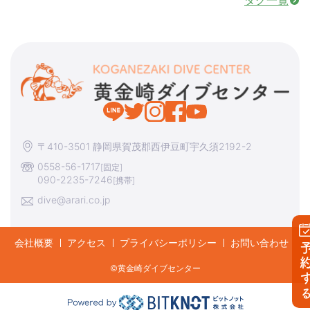
〒410-3501 静岡県賀茂郡西伊豆町宇久須2192-2
0558-56-1717
[固定]
090-2235-7246
[携帯]
dive@arari.co.jp
会社概要
アクセス
プライバシーポリシー
お問い合わせ
予約す
©︎黄金崎ダイブセンター