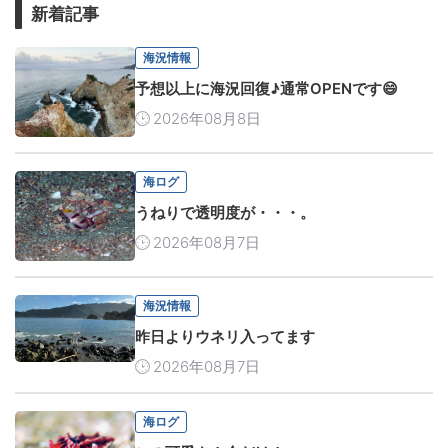
新着記事
海況情報
予想以上に海況回復♪通常OPENです😄
2026年08月8日
海ログ
うねりで透明度が・・・。
2026年08月7日
海況情報
昨日よりウネリ入ってます
2026年08月7日
海ログ