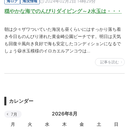
2024年02月2日 14時29分
海ログ
海況情報
穏やかな海でのんびりダイビング～♪水玉は・・・
朝は少々ザワついていた海況も昼くらいにはすっかり落ち着
き今日ものんびり潜れた黄金崎公園ビーチです。明日は天気
も回復🌞風向き良好で海も安定したコンディションになるで
しょう😃水玉模様のイロカエルアンコウは…
記事を読む
カレンダー
2026年8月
7月
月
火
水
木
金
土
日