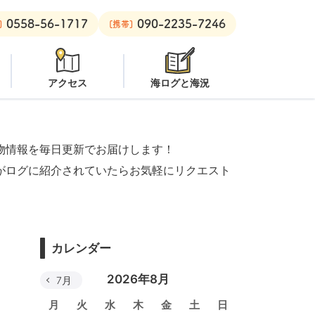
0558-56-1717
090-2235-7246
ボート：
クローズ
黄金崎ビーチ：
潜水注意
安良里ボート：
ク
]
[携帯]
アクセス
海ログと海況
物情報を毎日更新でお届けします！
がログに紹介されていたらお気軽にリクエスト
カレンダー
2026年8月
7月
月
火
水
木
金
土
日