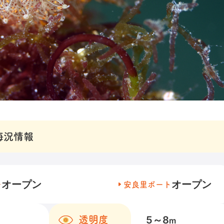
海況情報
オープン
オープン
チ
安良里ボート
5～8
透明度
m