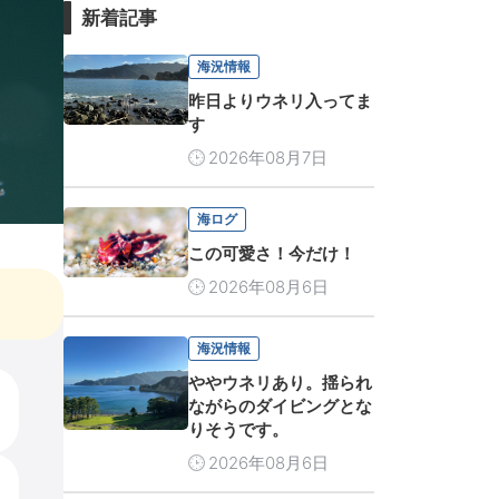
新着記事
海況情報
昨日よりウネリ入ってま
す
2026年08月7日
海ログ
この可愛さ！今だけ！
2026年08月6日
海況情報
ややウネリあり。揺られ
ながらのダイビングとな
りそうです。
2026年08月6日