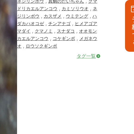
,
,
ネジリンボウ
真鯛のだいちゃん
クマ
,
,
ドリカエルアンコウ
カミソリウオ
ネ
,
,
,
ジリンボウ
カスザメ
ウミテング
ハ
予
,
,
ダカハオコゼ
チンアナゴ
ヒメアゴア
,
,
,
マダイ
クマノミ
スナダコ
オオモン
,
,
カエルアンコウ
コケギンポ
メガネウ
,
オ
ロウソクギンポ
タグ一覧