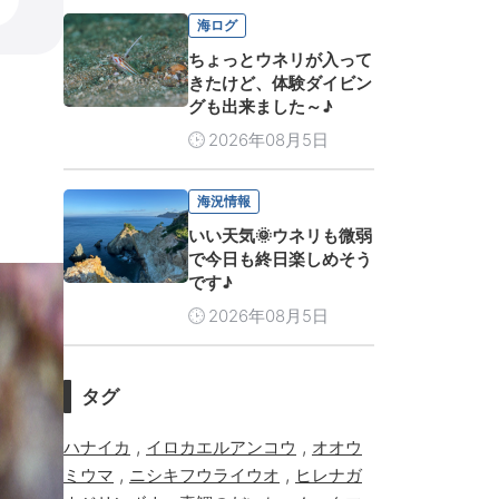
海ログ
ちょっとウネリが入って
きたけど、体験ダイビン
グも出来ました～♪
2026年08月5日
海況情報
いい天気🌞ウネリも微弱
で今日も終日楽しめそう
です♪
2026年08月5日
タグ
,
,
ハナイカ
イロカエルアンコウ
オオウ
,
,
ミウマ
ニシキフウライウオ
ヒレナガ