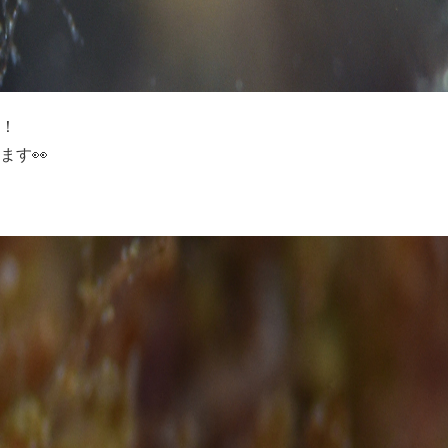
！
ます👀