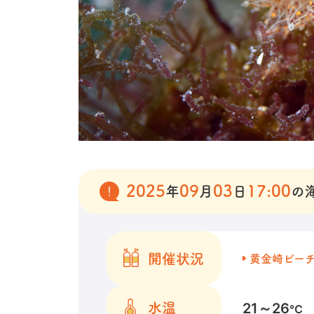
2025
09
03
17:00
年
月
日
の
開催状況
黄金崎ビー
21～26
水温
℃