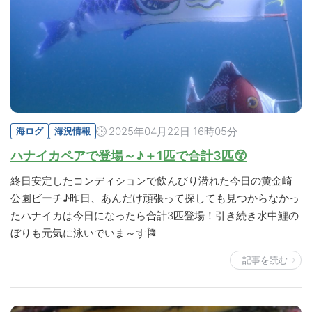
2025年04月22日 16時05分
海ログ
海況情報
ハナイカペアで登場～♪＋1匹で合計3匹😲
終日安定したコンディションで飲んびり潜れた今日の黄金崎
公園ビーチ♪昨日、あんだけ頑張って探しても見つからなかっ
たハナイカは今日になったら合計3匹登場！引き続き水中鯉の
ぼりも元気に泳いでいま～す🎏
記事を読む