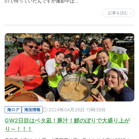
ので待っていたんですが撮影中は…
記事を読む
2024年04月28日 15時39分
海ログ
海況情報
GW2日目はベタ凪！豚汁！鯉のぼりで大盛り上が
り～！！！