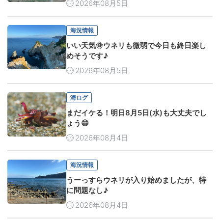
2026年08月5日
海況情報
いい天気🌞ウネリも微弱で今日も終日楽し
めそうです♪
2026年08月5日
海ログ
まだイケる！明日8月5日(水)も大丈夫でし
ょう😄
2026年08月4日
海況情報
うーっすらウネリが入り始めましたが、特
に問題なし♪
2026年08月4日