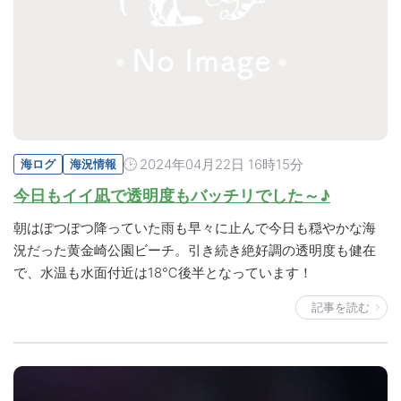
2024年04月22日 16時15分
海ログ
海況情報
今日もイイ凪で透明度もバッチリでした～♪
朝はぽつぽつ降っていた雨も早々に止んで今日も穏やかな海
況だった黄金崎公園ビーチ。引き続き絶好調の透明度も健在
で、水温も水面付近は18℃後半となっています！
記事を読む