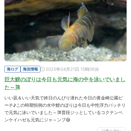
2025年04月21日 15時06分
海ログ
海況情報
巨大鯉のぼりは今日も元気に海の中を泳いでいまし
た～🎏
いい凪＆いい天気で終日のんびり潜れた今日の黄金崎公園ビ
ーチ♪この時期恒例の水中鯉のぼりは今日も中性浮力バッチリ
で元気に泳いでいました～🎏普段ジッとしているコクテンベ
ンケイハゼも元気にジャ～ンプ😆