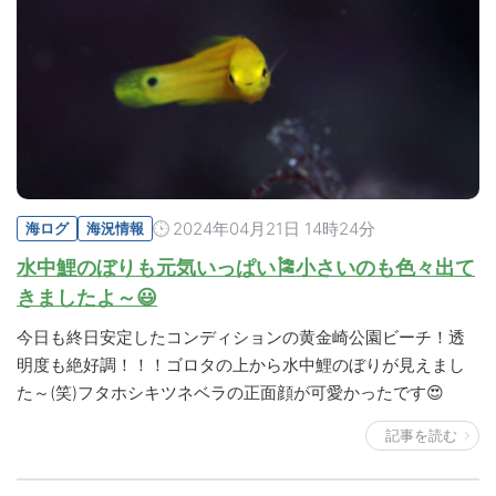
2024年04月21日 14時24分
海ログ
海況情報
水中鯉のぼりも元気いっぱい🎏小さいのも色々出て
きましたよ～😃
今日も終日安定したコンディションの黄金崎公園ビーチ！透
明度も絶好調！！！ゴロタの上から水中鯉のぼりが見えまし
た～(笑)フタホシキツネベラの正面顔が可愛かったです😍
記事を読む