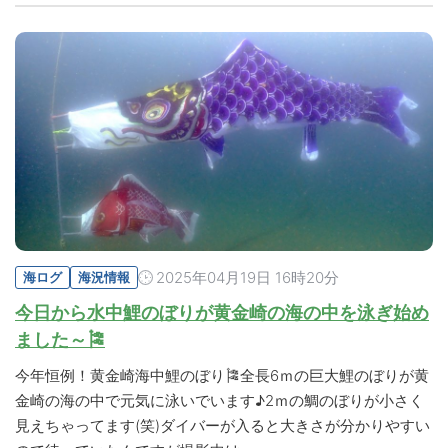
2025年04月19日 16時20分
海ログ
海況情報
今日から水中鯉のぼりが黄金崎の海の中を泳ぎ始め
ました～🎏
今年恒例！黄金崎海中鯉のぼり🎏全長6ｍの巨大鯉のぼりが黄
金崎の海の中で元気に泳いでいます♪2ｍの鯛のぼりが小さく
見えちゃってます(笑)ダイバーが入ると大きさが分かりやすい