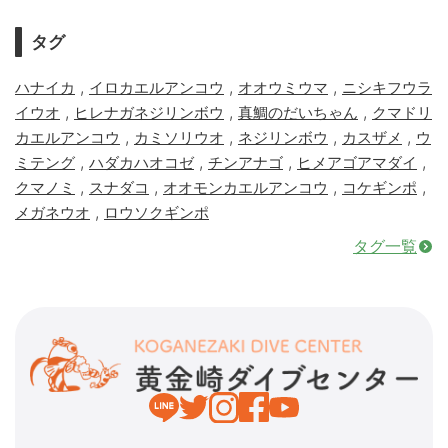
タグ
,
,
,
ハナイカ
イロカエルアンコウ
オオウミウマ
ニシキフウラ
,
,
,
イウオ
ヒレナガネジリンボウ
真鯛のだいちゃん
クマドリ
,
,
,
,
カエルアンコウ
カミソリウオ
ネジリンボウ
カスザメ
ウ
,
,
,
,
ミテング
ハダカハオコゼ
チンアナゴ
ヒメアゴアマダイ
,
,
,
,
クマノミ
スナダコ
オオモンカエルアンコウ
コケギンポ
,
メガネウオ
ロウソクギンポ
タグ一覧