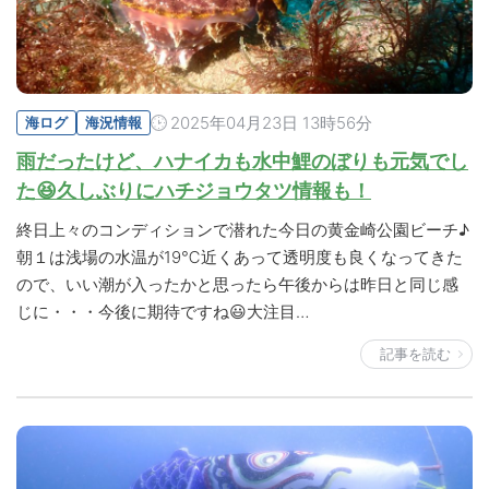
2025年04月23日 13時56分
海ログ
海況情報
雨だったけど、ハナイカも水中鯉のぼりも元気でし
た😆久しぶりにハチジョウタツ情報も！
終日上々のコンディションで潜れた今日の黄金崎公園ビーチ♪
朝１は浅場の水温が19℃近くあって透明度も良くなってきた
ので、いい潮が入ったかと思ったら午後からは昨日と同じ感
じに・・・今後に期待ですね😃大注目…
記事を読む