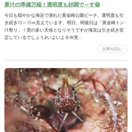
豚汁の準備万端！透明度も好調で～す😆
今日も穏やかな海況で潜れた黄金崎公園ビーチ。透明度も引
き続き12～15ｍ見えています。明日、明後日は「黄金崎トン
汁祭り」！雲の多い天候となりそうですが海況は引き続き安
定しているでしょう♪いよいよＧＷ突…
記事を読む