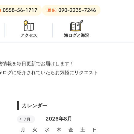
0558-56-1717
090-2235-7246
ボート：
オープン
黄金崎ビーチ：
オープン
安良里ボート：
オ
]
[携帯]
アクセス
海ログと海況
物情報を毎日更新でお届けします！
がログに紹介されていたらお気軽にリクエスト
カレンダー
2026年8月
7月
月
火
水
木
金
土
日