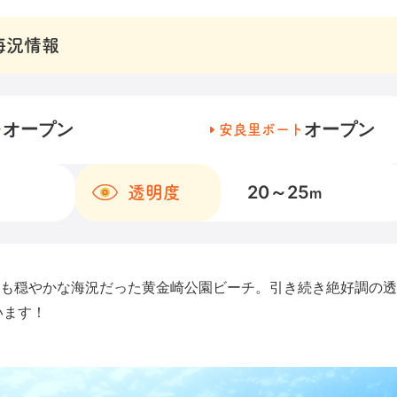
海況情報
オープン
オープン
チ
安良里ボート
20～25
透明度
m
も穏やかな海況だった黄金崎公園ビーチ。引き続き絶好調の透
います！