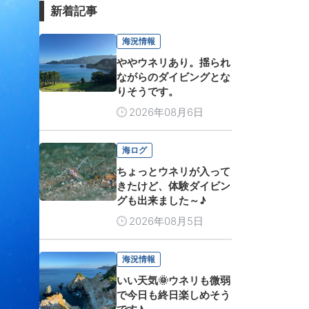
新着記事
海況情報
ややウネリあり。揺られ
ながらのダイビングとな
りそうです。
2026年08月6日
海ログ
ちょっとウネリが入って
きたけど、体験ダイビン
グも出来ました～♪
2026年08月5日
海況情報
いい天気🌞ウネリも微弱
で今日も終日楽しめそう