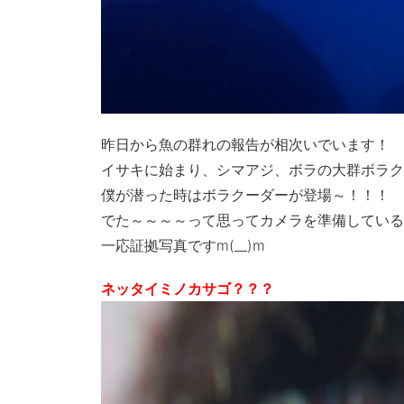
昨日から魚の群れの報告が相次いでいます！
イサキに始まり、シマアジ、ボラの大群ボラク
僕が潜った時はボラクーダーが登場～！！！
でた～～～～って思ってカメラを準備している
一応証拠写真ですm(__)m
ネッタイミノカサゴ？？？