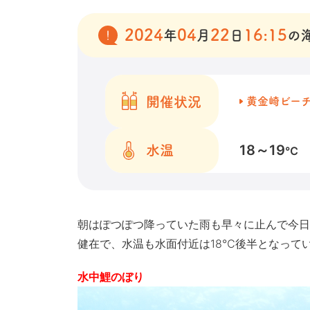
2024
04
22
16:15
年
月
日
の
開催状況
黄金崎ビー
18～19
水温
℃
朝はぽつぽつ降っていた雨も早々に止んで今日
健在で、水温も水面付近は18℃後半となって
水中鯉のぼり