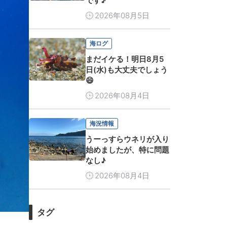
です♪
2026年08月5日
海ログ
まだイケる！明日8月5
日(水)も大丈夫でしょう
😄
2026年08月4日
海況情報
うーっすらウネリが入り
始めましたが、特に問題
なし♪
2026年08月4日
タグ