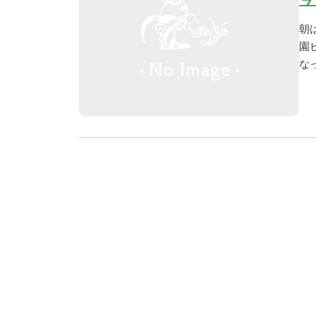
朝
園
な