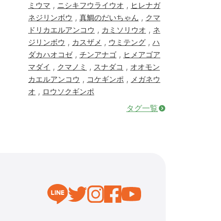
,
,
ミウマ
ニシキフウライウオ
ヒレナガ
,
,
ネジリンボウ
真鯛のだいちゃん
クマ
,
,
ドリカエルアンコウ
カミソリウオ
ネ
,
,
,
ジリンボウ
カスザメ
ウミテング
ハ
,
,
ダカハオコゼ
チンアナゴ
ヒメアゴア
,
,
,
マダイ
クマノミ
スナダコ
オオモン
,
,
カエルアンコウ
コケギンポ
メガネウ
,
オ
ロウソクギンポ
タグ一覧