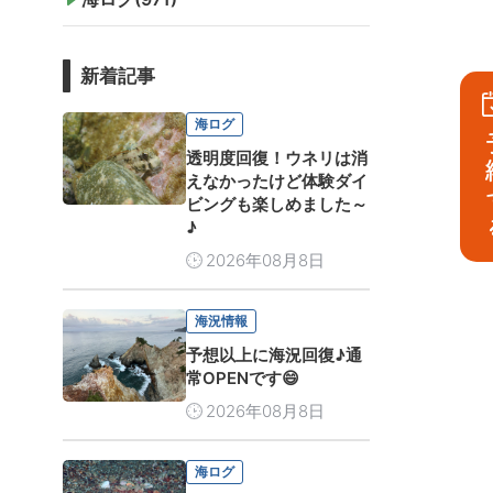
新着記事
海ログ
予
透明度回復！ウネリは消
えなかったけど体験ダイ
ビングも楽しめました～
♪
2026年08月8日
海況情報
予想以上に海況回復♪通
常OPENです😄
2026年08月8日
海ログ