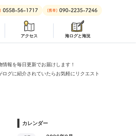
0558-56-1717
090-2235-7246
ビーチ：
オープン
安良里ボート：
潜水注意
]
[携帯]
アクセス
海ログと海況
物情報を毎日更新でお届けします！
がログに紹介されていたらお気軽にリクエスト
カレンダー