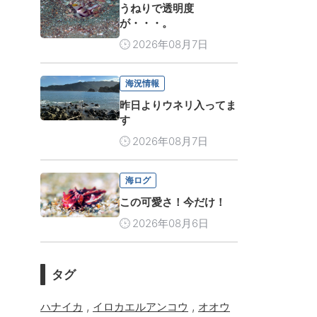
うねりで透明度
が・・・。
2026年08月7日
海況情報
昨日よりウネリ入ってま
す
2026年08月7日
海ログ
この可愛さ！今だけ！
2026年08月6日
タグ
,
,
ハナイカ
イロカエルアンコウ
オオウ