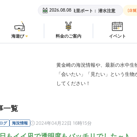
黄金崎ビーチ：
オープン
安良里ボート：
潜水注意
黄金崎
2026.08.08
[店舗
海遊び
料金のご案内
イベント
黄金崎の海況情報や、最新の水中生
「会いたい」「見たい」という生物
してください！
事一覧
2024年04月22日 16時15分
ログ
海況情報
日もイイ凪で透明度もバッチリでした～♪