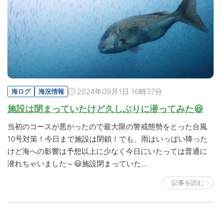
2024年09月1日 16時37分
海ログ
海況情報
施設は閉まっていたけど久しぶりに潜ってみた😆
当初のコースが悪かったので最大限の警戒態勢をとった台風
10号対策！今日まで施設は閉鎖！でも、雨はいっぱい降った
けど海への影響は予想以上に少なく今日にいたっては普通に
潜れちゃいました～😃施設閉まっていた…
記事を読む