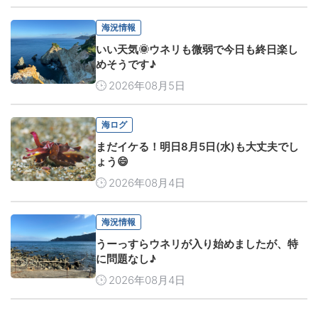
海況情報
いい天気🌞ウネリも微弱で今日も終日楽し
めそうです♪
2026年08月5日
海ログ
まだイケる！明日8月5日(水)も大丈夫でし
ょう😄
2026年08月4日
海況情報
うーっすらウネリが入り始めましたが、特
に問題なし♪
2026年08月4日