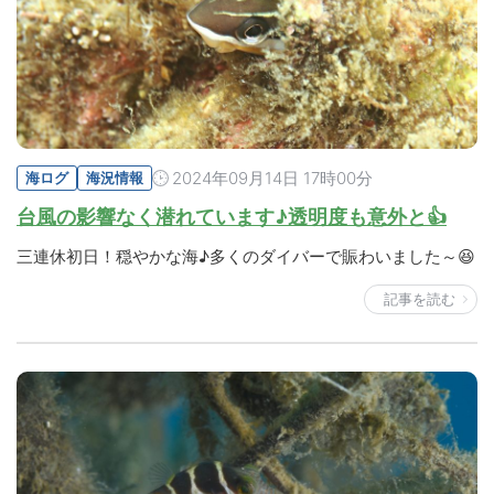
2024年09月14日 17時00分
海ログ
海況情報
台風の影響なく潜れています♪透明度も意外と👍
三連休初日！穏やかな海♪多くのダイバーで賑わいました～😆
記事を読む