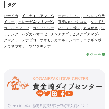
タグ
,
,
,
ハナイカ
イロカエルアンコウ
オオウミウマ
ニシキフウラ
,
,
,
イウオ
ヒレナガネジリンボウ
真鯛のだいちゃん
クマドリ
,
,
,
,
カエルアンコウ
カミソリウオ
ネジリンボウ
カスザメ
ウ
,
,
,
,
ミテング
ハダカハオコゼ
チンアナゴ
ヒメアゴアマダイ
,
,
,
,
クマノミ
スナダコ
オオモンカエルアンコウ
コケギンポ
,
メガネウオ
ロウソクギンポ
タグ一覧
〒410-3501 静岡県賀茂郡西伊豆町宇久須2192-2