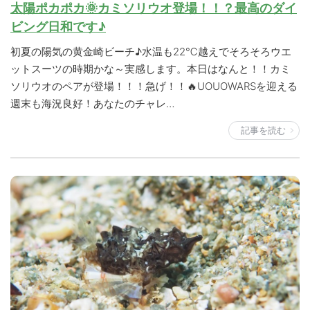
太陽ポカポカ🌞カミソリウオ登場！！？最高のダイ
ビング日和です♪
初夏の陽気の黄金崎ビーチ♪水温も22℃越えでそろそろウエ
ットスーツの時期かな～実感します。本日はなんと！！カミ
ソリウオのペアが登場！！！急げ！！🔥UOUOWARSを迎える
週末も海況良好！あなたのチャレ…
記事を読む