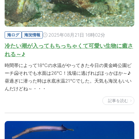
2025年08月21日 16時02分
海ログ
海況情報
冷たい潮が入ってもちっちゃくて可愛い生物に癒さ
れる～♪
時間帯によって18℃の水温がやってきた今日の黄金崎公園ビ
ーチ🥶それでも水面は26℃！浅場に逃げればほっかほか～♪
昼過ぎに潜った時は水底水温21℃でした。天気も海況もいい
んだけどね～・・・
記事を読む