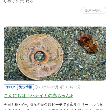
しめそうですね😆
記事を読む
2025年07月6日 13時13分
海ログ
海況情報
こんにちは！ハナイカの赤ちゃん♪
今日も穏やかな海況の黄金崎ビーチです👍学生サークルも多