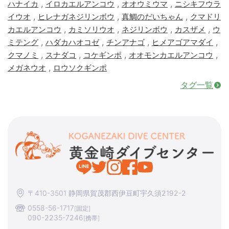
,
,
,
ハナイカ
イロカエルアンコウ
オオウミウマ
ニシキフウラ
,
,
,
イウオ
ヒレナガネジリンボウ
真鯛のだいちゃん
クマドリ
,
,
,
,
カエルアンコウ
カミソリウオ
ネジリンボウ
カスザメ
ウ
,
,
,
,
ミテング
ハダカハオコゼ
チンアナゴ
ヒメアゴアマダイ
,
,
,
,
クマノミ
スナダコ
コケギンポ
オオモンカエルアンコウ
,
メガネウオ
ロウソクギンポ
タグ一覧
〒410-3501 静岡県賀茂郡西伊豆町宇久須2192-2
0558-56-1717
[固定]
090-2235-7246
[携帯]