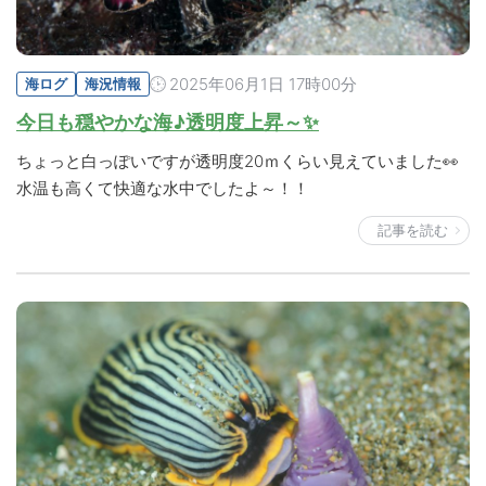
2025年06月1日 17時00分
海ログ
海況情報
今日も穏やかな海♪透明度上昇～✨
ちょっと白っぽいですが透明度20ｍくらい見えていました👀
水温も高くて快適な水中でしたよ～！！
記事を読む