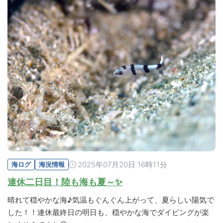
2025年07月20日 16時11分
海ログ
海況情報
連休二日目！陸も海も夏～✨
晴れて穏やかな海♪気温もぐんぐん上がって、夏らしい陽気で
した！！連休最終日の明日も、穏やかな海でダイビングが楽