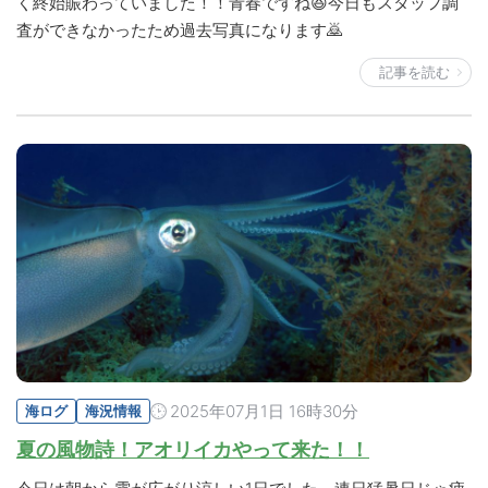
く終始賑わっていました！！青春ですね😆今日もスタッフ調
査ができなかったため過去写真になります🙇
記事を読む
2025年07月1日 16時30分
海ログ
海況情報
夏の風物詩！アオリイカやって来た！！