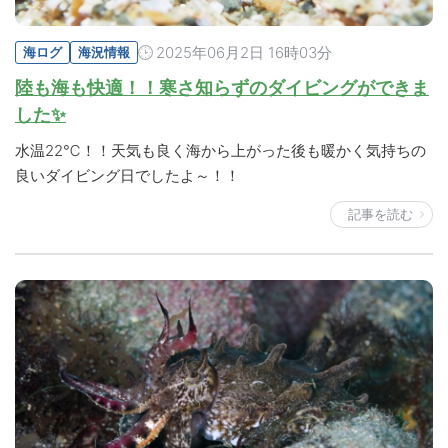
2025年06月2日 16時03分
海ログ
海況情報
陸も海も快適！！寒さ知らずのダイビングができま
した✨
水温22℃！！天気も良く海から上がった後も暖かく気持ちの
良いダイビング日でしたよ～！！
記事を読む