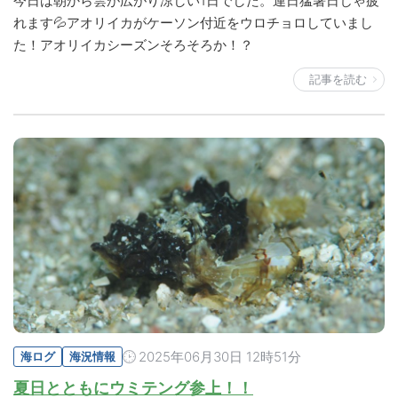
今日は朝から雲が広がり涼しい1日でした。連日猛暑日じゃ疲
れます💦アオリイカがケーソン付近をウロチョロしていまし
た！アオリイカシーズンそろそろか！？
記事を読む
2025年06月30日 12時51分
海ログ
海況情報
夏日とともにウミテング参上！！