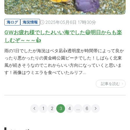
2025年05月6日 17時30分
海ログ
海況情報
GWお疲れ様でした♪いい海でした😃明日からも楽
しむぞ～～～👍
雨の1日でしたが海況はベタ凪👍透明度が時間帯によって良か
ったり悪かったりの黄金崎公園ビーチでした！しばらく北東
風が続きそうなのでこれからいい方向になっていくと思いま
す！画像はウミエラを食べていたルリフ…
記事を読む
1
2
3
4
…
6