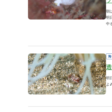
ツ
朝
明
中
海
透
明
よ