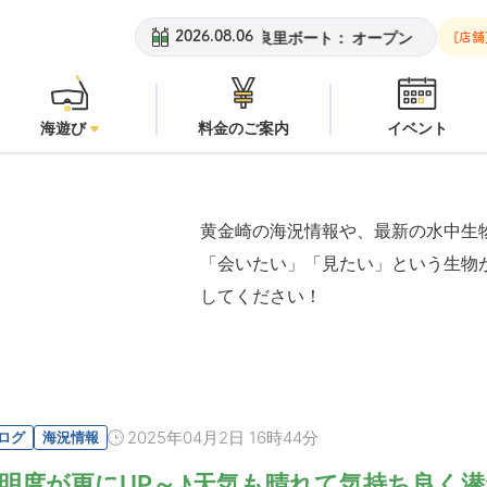
黄金崎ビーチ：
オープン
安良里ボート：
オープン
黄金崎
2026.08.06
[店舗
海遊び
料金のご案内
イベント
黄金崎の海況情報や、最新の水中生
「会いたい」「見たい」という生物
してください！
2025年04月2日 16時44分
ログ
海況情報
明度が更にUP～♪天気も晴れて気持ち良く