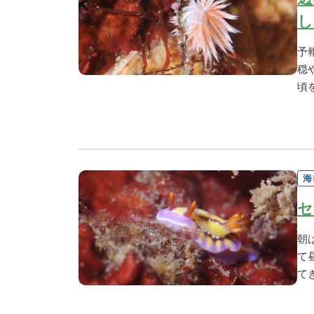
し
予
穏
頃
海
セ
朝
て
て