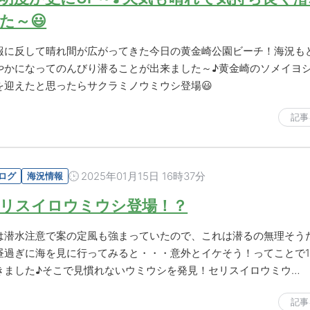
た～😃
報に反して晴れ間が広がってきた今日の黄金崎公園ビーチ！海況も
やかになってのんびり潜ることが出来ました～♪黄金崎のソメイヨ
を迎えたと思ったらサクラミノウミウシ登場😃
記事
2025年01月15日 16時37分
ログ
海況情報
リスイロウミウシ登場！？
は潜水注意で案の定風も強まっていたので、これは潜るの無理そう
昼過ぎに海を見に行ってみると・・・意外とイケそう！ってことで
きました♪そこで見慣れないウミウシを発見！セリスイロウミウ…
記事