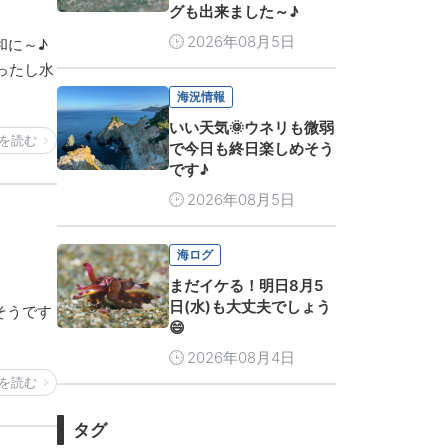
グも出来ました～♪
2026年08月5日
和に～♪
ったし水
海況情報
いい天気🌞ウネリも微弱
を読む
で今日も終日楽しめそう
です♪
2026年08月5日
海ログ
まだイケる！明日8月5
日(水)も大丈夫でしょう
そうです
😄
2026年08月4日
を読む
タグ