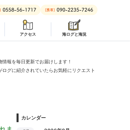
0558-56-1717
090-2235-7246
ビーチ：
オープン
安良里ボート：
オープン
]
[携帯]
アクセス
海ログと海況
物情報を毎日更新でお届けします！
がログに紹介されていたらお気軽にリクエスト
カレンダー
潜れま