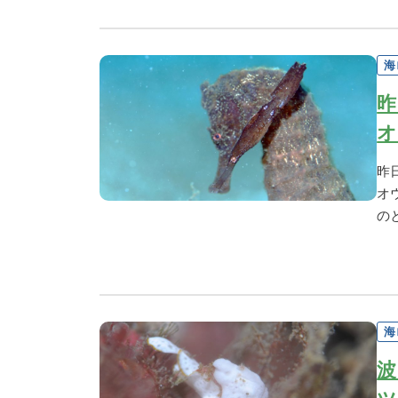
海
昨
オ
昨
オ
の
海
波