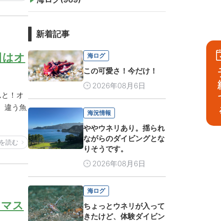
新着記事
日はオ
海ログ
この可愛さ！今だけ！
予
2026年08月6日
んと！オ
、違う魚
海況情報
ややウネリあり。揺られ
ながらのダイビングとな
を読む
りそうです。
2026年08月6日
海ログ
スマス
ちょっとウネリが入って
きたけど、体験ダイビン