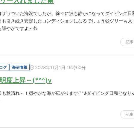
リー入れました🎄
はザワついた海況でしたが、徐々に波も静かになってダイビング日
日も引き続き安定したコンディションになるでしょう😄ツリーも入
も賑やかですよ～👍
記事
2023年11月1日 16時00分
ログ
海況情報
明度上昇～(*^^)v
日も秋晴れ～！穏やかな海が広がります(^^♪ダイビング日和となり
♪
記事