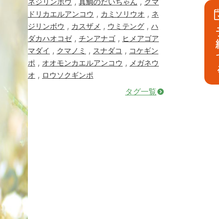
,
,
ネジリンボウ
真鯛のだいちゃん
クマ
,
,
ドリカエルアンコウ
カミソリウオ
ネ
,
,
,
ジリンボウ
カスザメ
ウミテング
ハ
予
,
,
ダカハオコゼ
チンアナゴ
ヒメアゴア
,
,
,
マダイ
クマノミ
スナダコ
コケギン
,
,
ポ
オオモンカエルアンコウ
メガネウ
,
オ
ロウソクギンポ
タグ一覧