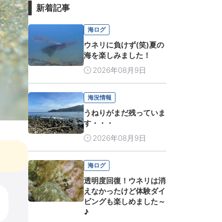
新着記事
海ログ
ウネリに負けず(笑)夏の
海を楽しみました！
2026年08月9日
海況情報
うねりがまだ残っていま
す・・・
2026年08月9日
海ログ
透明度回復！ウネリは消
えなかったけど体験ダイ
ビングも楽しめました～
♪