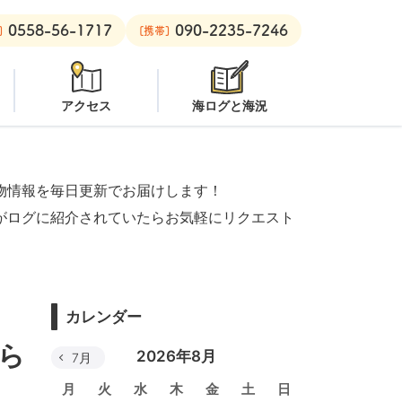
0558-56-1717
090-2235-7246
安良里ボート：
オープン
]
[携帯]
アクセス
海ログと海況
物情報を毎日更新でお届けします！
がログに紹介されていたらお気軽にリクエスト
カレンダー
ら
2026年8月
7月
月
火
水
木
金
土
日