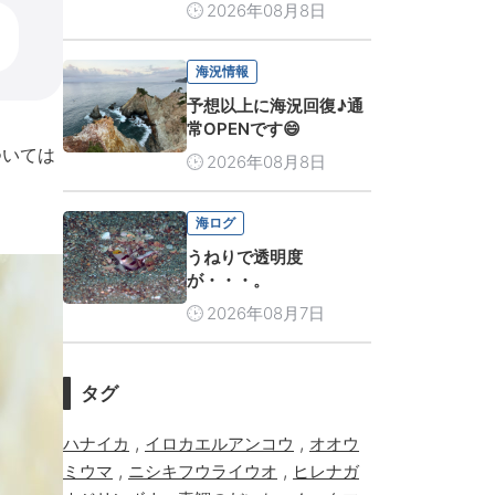
2026年08月8日
海況情報
予想以上に海況回復♪通
常OPENです😄
ついては
2026年08月8日
海ログ
うねりで透明度
が・・・。
2026年08月7日
タグ
,
,
ハナイカ
イロカエルアンコウ
オオウ
,
,
ミウマ
ニシキフウライウオ
ヒレナガ