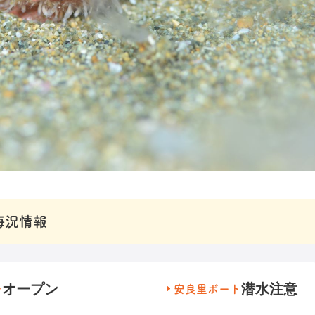
海況情報
オープン
潜水注意
チ
安良里ボート