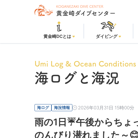
黄金崎ビー
黄金崎DCとは
ダイビング
Umi Log & Ocean Conditions
海ログと海況
2026年03月31日 15時00分
海ログ
海況情報
雨の1日☔午後からちょ
のんびり潜れました～