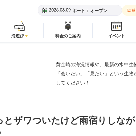
チ：
オープン
安良里ボート：
オープン
黄金崎ビーチ：
オープン
2026.08.09
[店舗
海遊び
料金のご案内
イベント
黄金崎の海況情報や、最新の水中生
「会いたい」「見たい」という生物
してください！
っとザワついたけど雨宿りしなが
