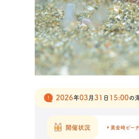
2026
03
31
15:00
年
月
日
の
開催状況
黄金崎ビー