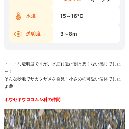
15～16
℃
水温
3～8
m
透明度
・・・な透明度ですが、水底付近は割と悪くない感じでした
～！
そんな砂地でサカタザメを発見！小さめの可愛い個体でした
よ😄
ボウセキウロコムシ科の仲間