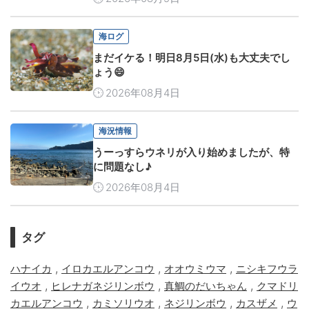
海ログ
まだイケる！明日8月5日(水)も大丈夫でし
ょう😄
2026年08月4日
海況情報
うーっすらウネリが入り始めましたが、特
に問題なし♪
2026年08月4日
タグ
,
,
,
ハナイカ
イロカエルアンコウ
オオウミウマ
ニシキフウラ
,
,
,
イウオ
ヒレナガネジリンボウ
真鯛のだいちゃん
クマドリ
,
,
,
,
カエルアンコウ
カミソリウオ
ネジリンボウ
カスザメ
ウ