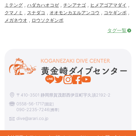
,
,
,
,
ミテング
ハダカハオコゼ
チンアナゴ
ヒメアゴアマダイ
,
,
,
,
クマノミ
スナダコ
オオモンカエルアンコウ
コケギンポ
,
メガネウオ
ロウソクギンポ
タグ一覧
〒410-3501 静岡県賀茂郡西伊豆町宇久須2192-2
0558-56-1717
[固定]
090-2235-7246
[携帯]
dive@arari.co.jp