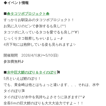
◆イベント情報
■
🐙タコツボプロジェクト🐙
すっかりお馴染みのタコツボプロジェクト！
お気に入りのビンで参加するも良し(^^)
タコツボに入っているタコを愛でるも良し(*‘∀‘)
じっくりタコ観察しちゃいましょ～♪
4月下旬には抱卵している姿も見られますよ✨
開催期間 2026/4/1(水)〜5/10(日)
参加費無料♪
■
水中巨大鯉のぼり＆タイのぼり
🎏
5月といえば鯉のぼり！
でも、黄金崎は他とはちょっと違います、、、それは、水中
タイのぼり🎏
タイのぼりが水中を気持ちよさそうに泳ぎます(^^♪
全長6ｍの巨大鯉のぼりも大大大迫力ですよ～！！