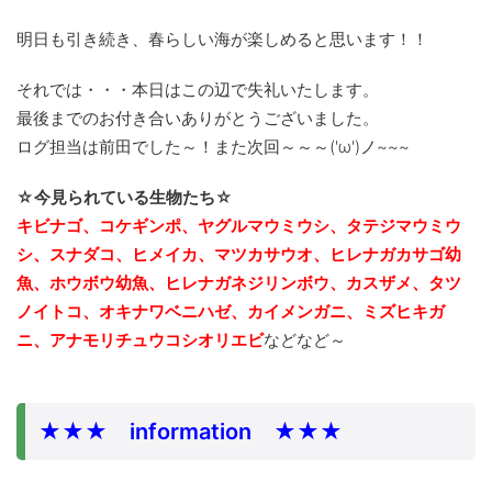
明日も引き続き、春らしい海が楽しめると思います！！
それでは・・・本日はこの辺で失礼いたします。
最後までのお付き合いありがとうございました。
ログ担当は前田でした～！また次回～～～('ω')ノ~~~
☆今見られている生物たち☆
キビナゴ、コケギンポ、ヤグルマウミウシ、タテジマウミウ
シ、スナダコ、ヒメイカ、マツカサウオ、ヒレナガカサゴ幼
魚、ホウボウ幼魚、ヒレナガネジリンボウ、カスザメ、タツ
ノイトコ、
オキナワベニハゼ、カイメンガニ、ミズヒキガ
ニ、アナモリチュウコシオリエビ
などなど～
★★★ information ★★★