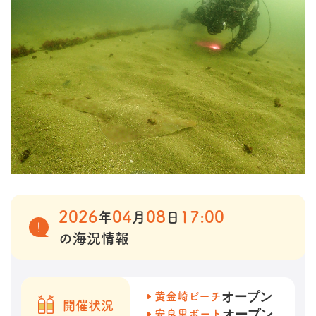
2026
04
08
17:00
年
月
日
の海況情報
オープン
黄金崎ビーチ
開催状況
オープン
安良里ボート