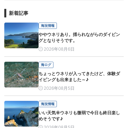
新着記事
海況情報
ややウネリあり。揺られながらのダイビン
グとなりそうです。
2026年08月6日
海ログ
ちょっとウネリが入ってきたけど、体験ダ
イビングも出来ました～♪
2026年08月5日
海況情報
いい天気🌞ウネリも微弱で今日も終日楽し
めそうです♪
2026年08月5日