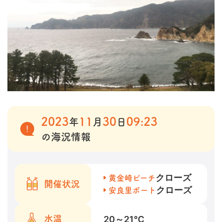
2023
11
30
09:23
年
月
日
の海況情報
クローズ
黄金崎ビーチ
開催状況
クローズ
安良里ボート
20～21
℃
水温