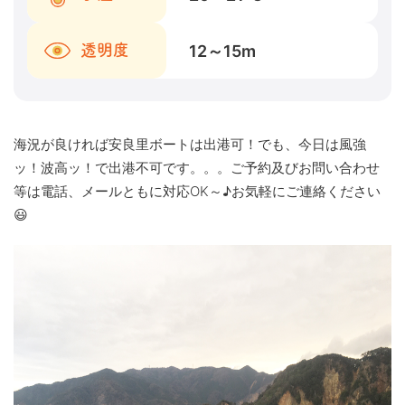
12～15
m
透明度
海況が良ければ安良里ボートは出港可！でも、今日は風強
ッ！波高ッ！で出港不可です。。。ご予約及びお問い合わせ
等は電話、メールともに対応OK～♪お気軽にご連絡ください
😃