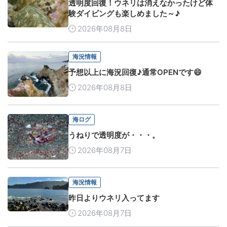
透明度回復！ウネリは消えなかったけど体
験ダイビングも楽しめました～♪
2026年08月8日
海況情報
予想以上に海況回復♪通常OPENです😄
2026年08月8日
海ログ
うねりで透明度が・・・。
2026年08月7日
海況情報
昨日よりウネリ入ってます
2026年08月7日