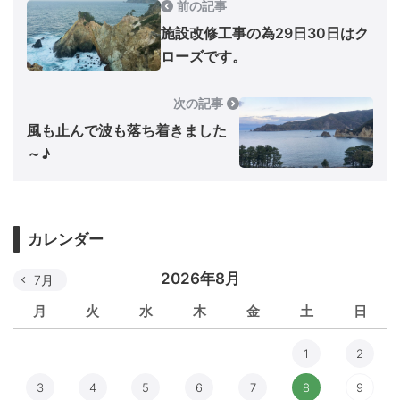
前の記事
施設改修工事の為29日30日はク
ローズです。
次の記事
風も止んで波も落ち着きました
～♪
カレンダー
2026年8月
7月
月
火
水
木
金
土
日
1
2
3
4
5
6
7
8
9