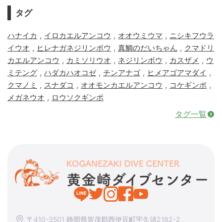
タグ
,
,
,
ハナイカ
イロカエルアンコウ
オオウミウマ
ニシキフウラ
,
,
,
イウオ
ヒレナガネジリンボウ
真鯛のだいちゃん
クマドリ
,
,
,
,
カエルアンコウ
カミソリウオ
ネジリンボウ
カスザメ
ウ
,
,
,
,
ミテング
ハダカハオコゼ
チンアナゴ
ヒメアゴアマダイ
,
,
,
,
クマノミ
スナダコ
オオモンカエルアンコウ
コケギンポ
,
メガネウオ
ロウソクギンポ
タグ一覧
〒410-3501 静岡県賀茂郡西伊豆町宇久須2192-2