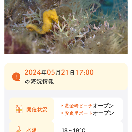
2024
05
21
17:00
年
月
日
の海況情報
オープン
黄金崎ビーチ
開催状況
オープン
安良里ボート
18～19
℃
水温