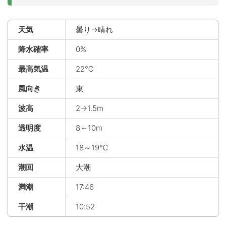
天気
曇り→晴れ
降水確率
0%
最高気温
22℃
風向き
東
波高
2→1.5m
透明度
8～10m
水温
18～19℃
潮回
大潮
満潮
17:46
干潮
10:52