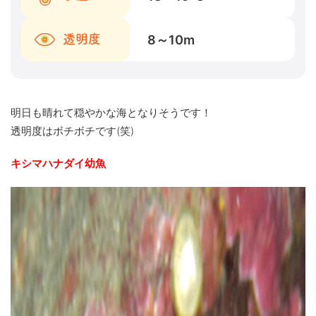
8～10
m
透明度
明日も晴れて穏やかな海となりそうです！
透明度はボチボチです(笑)
キシマハナダイ幼魚