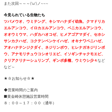
また次回～～～('ω')ノ~~~
今見られている生物たち
ツバメウオ、ウミテング、キシマハナダイ幼魚、クマドリカ
エルアンコウ、イロカエルアンコウ、ベニカエルアンコウ、
オオウミウマ、ハダカハオコゼ、ヒメアゴアマダイ、セホシ
サンカクハゼ、コクテンベンケイハゼ、オキナワベニハゼ、
アオハナテンジクダイ、ネジリンボウ、ヒレナガネジリンボ
ウ、アナモリチュウコシオリエビ、
イソギンチャクモエビ、
クリアクリナーシュリンプ、ギンポ多種、
ウミウシ少々
など
など～
★☆お知らせ☆★
◆営業時間のご案内
■黄金崎休憩施設営業時間
８：００～１７：００（通年）