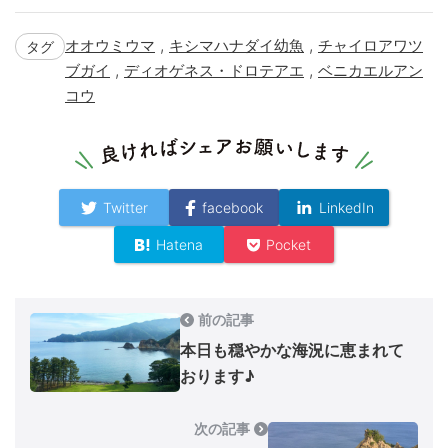
,
,
オオウミウマ
キシマハナダイ幼魚
チャイロアワツ
タグ
,
,
ブガイ
ディオゲネス・ドロテアエ
ベニカエルアン
コウ
Twitter
facebook
LinkedIn
Hatena
Pocket
前の記事
本日も穏やかな海況に恵まれて
おります♪
次の記事