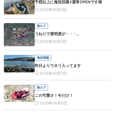
予想以上に海況回復♪通常OPENです😄
2026年08月8日
海ログ
うねりで透明度が・・・。
2026年08月7日
海況情報
昨日よりウネリ入ってます
2026年08月7日
海ログ
この可愛さ！今だけ！
2026年08月6日