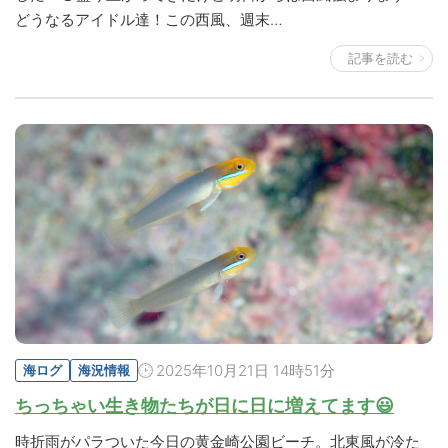
どうなるアイドル達！この西風、週末…
記事を読む
2025年10月21日 14時51分
海ログ
海況情報
ちっちゃい生き物たちが日に日に増えてます😃
時折雨がパラついた今日の黄金崎公園ビーチ。北東風が冷た