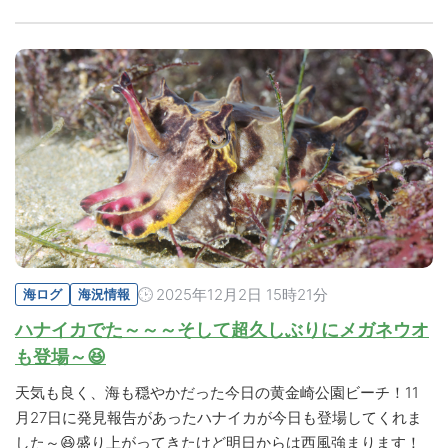
2025年12月2日 15時21分
海ログ
海況情報
ハナイカでた～～～そして超久しぶりにメガネウオ
も登場～😆
天気も良く、海も穏やかだった今日の黄金崎公園ビーチ！11
月27日に発見報告があったハナイカが今日も登場してくれま
した～😆盛り上がってきたけど明日からは西風強まります！