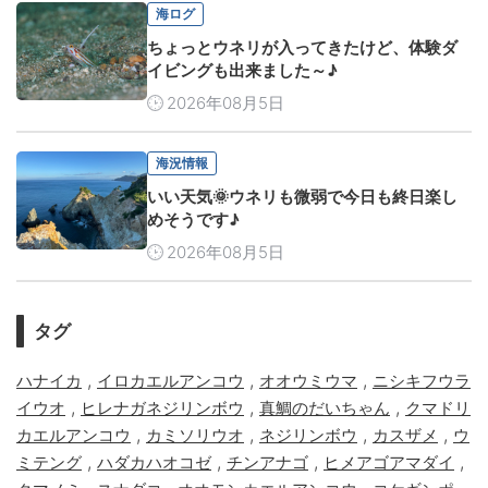
海ログ
ちょっとウネリが入ってきたけど、体験ダ
イビングも出来ました～♪
2026年08月5日
海況情報
いい天気🌞ウネリも微弱で今日も終日楽し
めそうです♪
2026年08月5日
タグ
,
,
,
ハナイカ
イロカエルアンコウ
オオウミウマ
ニシキフウラ
,
,
,
イウオ
ヒレナガネジリンボウ
真鯛のだいちゃん
クマドリ
,
,
,
,
カエルアンコウ
カミソリウオ
ネジリンボウ
カスザメ
ウ
,
,
,
,
ミテング
ハダカハオコゼ
チンアナゴ
ヒメアゴアマダイ