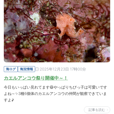
2025年12月23日 17時00分
海ログ
海況情報
カエルアンコウ祭り開催中～！
今日もいっぱい見れてます😆やっぱりちびっ子は可愛いです
よね～✨3種6個体のカエルアンコウの仲間が観察できていま
すよ♪
記事を読む