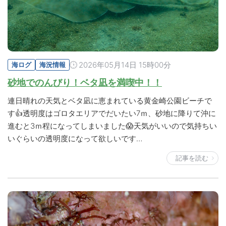
2026年05月14日 15時00分
海ログ
海況情報
砂地でのんびり！ベタ凪を満喫中！！
連日晴れの天気とベタ凪に恵まれている黄金崎公園ビーチで
す👍透明度はゴロタエリアでだいたい7ｍ、砂地に降りて沖に
進むと3ｍ程になってしまいました😱天気がいいので気持ちい
いぐらいの透明度になって欲しいです…
記事を読む