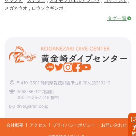
,
,
,
,
クマノミ
スナダコ
オオモンカエルアンコウ
コケギンポ
,
メガネウオ
ロウソクギンポ
タグ一覧
〒410-3501 静岡県賀茂郡西伊豆町宇久須2192-2
0558-56-1717
[固定]
090-2235-7246
[携帯]
dive@arari.co.jp
会社概要
アクセス
プライバシーポリシー
お問い合わせ