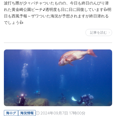
波打ち際が少々パチャついたものの、今日も終日のんびり潜
れた黄金崎公園ビーチ♪透明度も日に日に回復しています👍明
日も西風予報～ザワついた海況が予想されますが終日潜れる
でしょう👍
記事を読む
2024年09月7日 17時00分
海ログ
海況情報