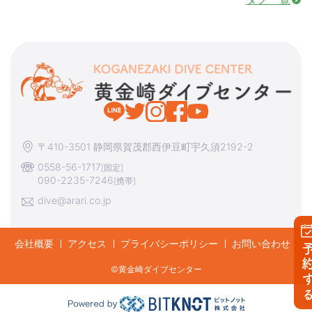
〒410-3501 静岡県賀茂郡西伊豆町宇久須2192-2
0558-56-1717
[固定]
090-2235-7246
[携帯]
dive@arari.co.jp
会社概要
アクセス
プライバシーポリシー
お問い合わせ
予約す
©︎黄金崎ダイブセンター