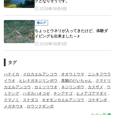
グとなりそうです。
2026年08月6日
海ログ
ちょっとウネリが入ってきたけど、体験ダ
イビングも出来ました～♪
2026年08月5日
タグ
,
,
,
ハナイカ
イロカエルアンコウ
オオウミウマ
ニシキフウラ
,
,
,
イウオ
ヒレナガネジリンボウ
真鯛のだいちゃん
クマドリ
,
,
,
,
カエルアンコウ
カミソリウオ
ネジリンボウ
カスザメ
ウ
,
,
,
,
ミテング
ハダカハオコゼ
チンアナゴ
ヒメアゴアマダイ
,
,
,
,
クマノミ
スナダコ
オオモンカエルアンコウ
コケギンポ
,
メガネウオ
ロウソクギンポ
タグ一覧