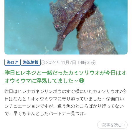
2024年11月7日 14時35分
海ログ
海況情報
昨日ヒレネジと一緒だったカミソリウオが今日はオ
オウミウマに浮気してました～😆
昨日はヒレナガネジリンボウのすぐ横にいたカミソリウオ♪今
日はなんと！オオウミウマに寄り添っていました～😲面白い
シチュエーションですが、違う魚のところばかり行ってない
で、早くちゃんとしたパートナー見つけ…
記事を読む