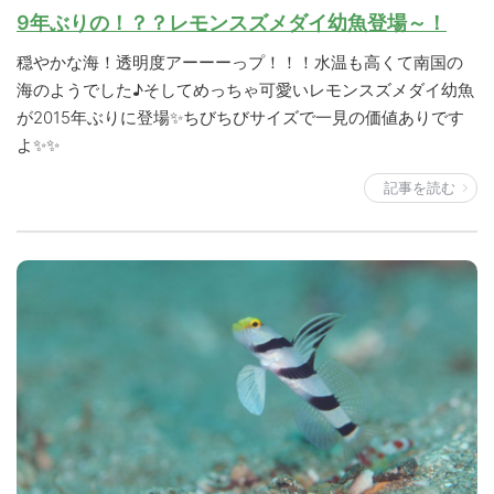
9年ぶりの！？？レモンスズメダイ幼魚登場～！
穏やかな海！透明度アーーーっプ！！！水温も高くて南国の
海のようでした♪そしてめっちゃ可愛いレモンスズメダイ幼魚
が2015年ぶりに登場✨ちびちびサイズで一見の価値ありです
よ✨✨
記事を読む