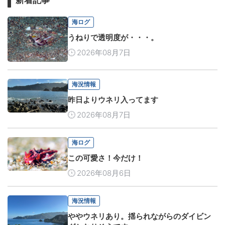
海ログ
うねりで透明度が・・・。
2026年08月7日
海況情報
昨日よりウネリ入ってます
2026年08月7日
海ログ
この可愛さ！今だけ！
2026年08月6日
海況情報
ややウネリあり。揺られながらのダイビン