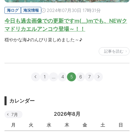
2024年07月30日 17時31分
海ログ
海況情報
今日も過去画像での更新ですm(__)mでも、NEWク
マドリカエルアンコウ登場～！！
穏やかな海♪のんびり楽しめました～♪
記事を読む
1
…
4
5
6
7
カレンダー
2026年8月
7月
月
火
水
木
金
土
日