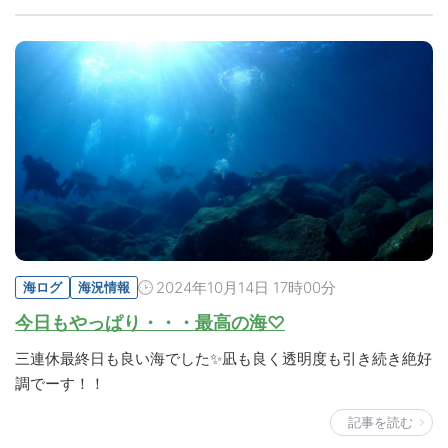
2024年10月14日 17時00分
海ログ
海況情報
今日もやっぱり・・・最高の海♡
三連休最終日も良い海でした✨凪も良く透明度も引き続き絶好
調でーす！！
記事を読む