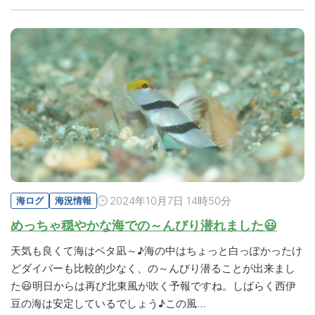
2024年10月7日 14時50分
海ログ
海況情報
めっちゃ穏やかな海での～んびり潜れました😃
天気も良くて海はベタ凪～♪海の中はちょっと白っぽかったけ
どダイバーも比較的少なく、の～んびり潜ることが出来まし
た😃明日からは再び北東風が吹く予報ですね。しばらく西伊
豆の海は安定しているでしょう♪この風…