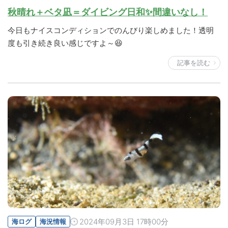
秋晴れ＋ベタ凪＝ダイビング日和✨間違いなし！
今日もナイスコンディションでのんびり楽しめました！透明
度も引き続き良い感じですよ～😆
記事を読む
2024年09月3日 17時00分
海ログ
海況情報