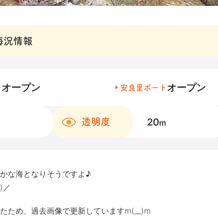
海況情報
オープン
オープン
チ
安良里ボート
20
透明度
m
かな海となりそうですよ♪
)／
ため、過去画像で更新していますm(__)m