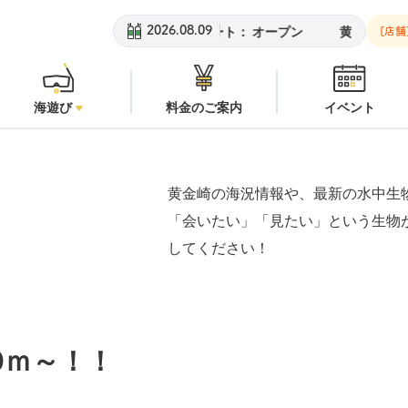
ーチ：
オープン
安良里ボート：
オープン
黄金崎ビーチ：
オープ
2026.08.09
[店舗
海遊び
料金のご案内
イベント
黄金崎の海況情報や、最新の水中生
「会いたい」「見たい」という生物
してください！
0ｍ～！！