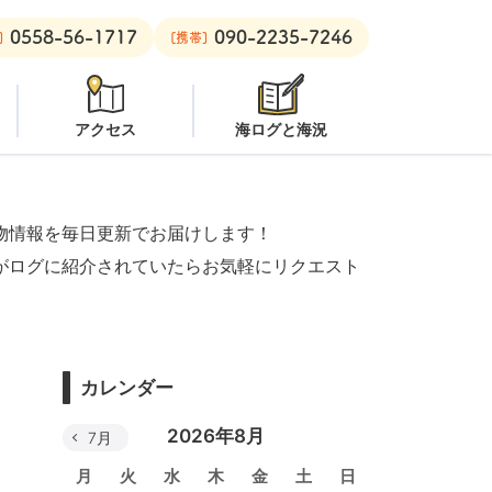
0558-56-1717
090-2235-7246
ン
安良里ボート：
オープン
]
[携帯]
アクセス
海ログと海況
物情報を毎日更新でお届けします！
がログに紹介されていたらお気軽にリクエスト
カレンダー
2026年8月
7月
月
火
水
木
金
土
日