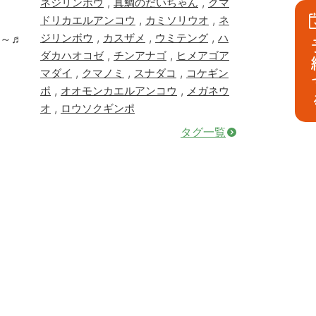
,
,
ネジリンボウ
真鯛のだいちゃん
クマ
,
,
ドリカエルアンコウ
カミソリウオ
ネ
,
,
,
ジリンボウ
カスザメ
ウミテング
ハ
～♬
予
,
,
ダカハオコゼ
チンアナゴ
ヒメアゴア
,
,
,
マダイ
クマノミ
スナダコ
コケギン
,
,
ポ
オオモンカエルアンコウ
メガネウ
,
オ
ロウソクギンポ
タグ一覧