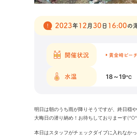
2023
12
30
16:00
年
月
日
の
開催状況
黄金崎ビー
18～19
水温
℃
明日は朝のうち雨が降りそうですが、終日穏や
大晦日の潜り納め！お待ちしておりまーす(^O^
本日はスタッフがチェックダイブに入れなかった