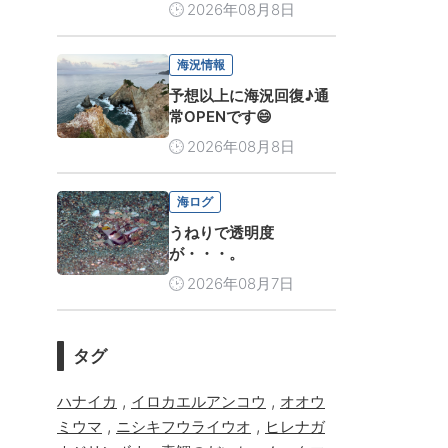
2026年08月8日
海況情報
予想以上に海況回復♪通
常OPENです😄
2026年08月8日
海ログ
うねりで透明度
が・・・。
2026年08月7日
タグ
,
,
ハナイカ
イロカエルアンコウ
オオウ
,
,
ミウマ
ニシキフウライウオ
ヒレナガ