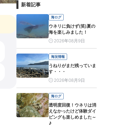
新着記事
海ログ
ウネリに負けず(笑)夏の
海を楽しみました！
2026年08月9日
海況情報
うねりがまだ残っていま
す・・・
2026年08月9日
海ログ
透明度回復！ウネリは消
えなかったけど体験ダイ
ビングも楽しめました～
♪