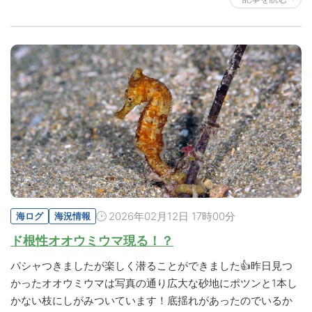
2026年02月12日 17時00分
海ログ
海況情報
ド根性オオウミウマ現る！？
パシャつきましたが楽しく潜ることができました👍昨日見つ
かったオオウミウマは写真の通り広大な砂地にポツンと1本し
かない枝にしがみついています！底揺れがあったのでいるか