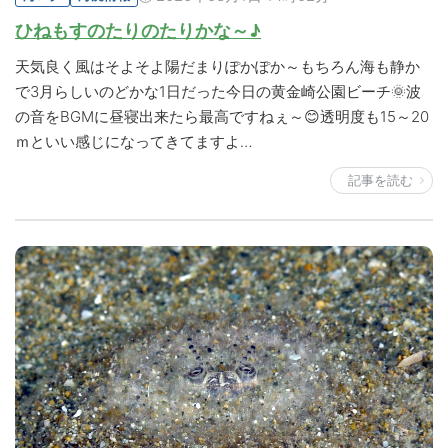
ひねもすのたりのたりかな～♪
天気良く風はそよそよ陽だまりぽかぽか～もちろん海も静か
で3月らしいのどかな1日だった今日の黄金崎公園ビーチ🌞波
の音をBGMに昼寝出来たら最高ですねぇ～😊透明度も15～20
ｍといい感じになってきてますよ…
記事を読む