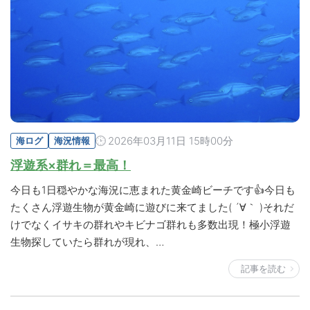
2026年03月11日 15時00分
海ログ
海況情報
浮遊系×群れ＝最高！
今日も1日穏やかな海況に恵まれた黄金崎ビーチです👍今日も
たくさん浮遊生物が黄金崎に遊びに来てました( ´∀｀ )それだ
けでなくイサキの群れやキビナゴ群れも多数出現！極小浮遊
生物探していたら群れが現れ、…
記事を読む