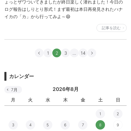
ょっとザワついてきましたが終日楽しく潜れました！今日の
ログ報告はしりとり形式！まず最初は本日再発見されたハナ
イカの「カ」から行ってみよ～😄
記事を読む
1
2
3
…
14
カレンダー
2026年8月
7月
月
火
水
木
金
土
日
1
2
3
4
5
6
7
8
9