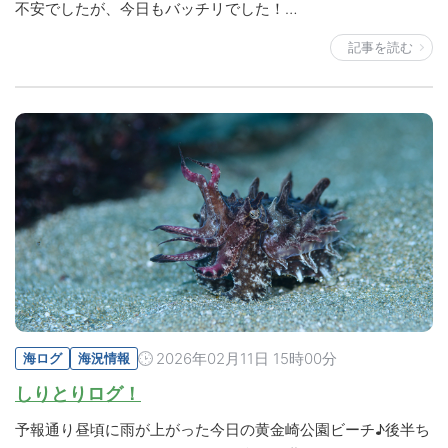
不安でしたが、今日もバッチリでした！…
記事を読む
2026年02月11日 15時00分
海ログ
海況情報
しりとりログ！
予報通り昼頃に雨が上がった今日の黄金崎公園ビーチ♪後半ち