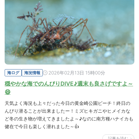
2026年02月13日 15時00分
海ログ
海況情報
穏やかな海でのんびりDIVE♪週末も良さげですよ～
😄
天気よく海況も上々だった今日の黄金崎公園ビーチ！終日の
んびり潜ることが出来ましたー！ミズヒキガニやヒメイカな
ど冬の生き物が増えてきましたよ～♪なのに南方種ハナイカも
健在で今日も楽しく潜れました～👍
記事を読む