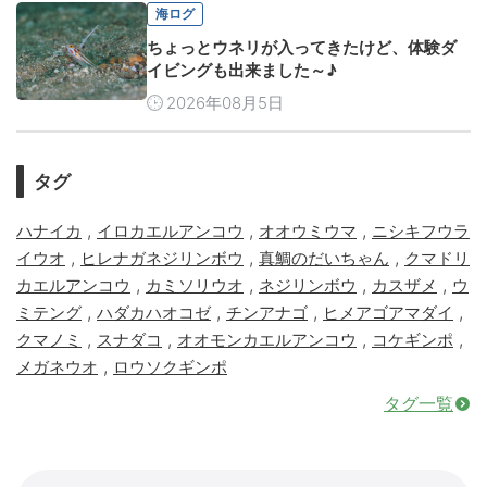
海ログ
ちょっとウネリが入ってきたけど、体験ダ
イビングも出来ました～♪
2026年08月5日
タグ
,
,
,
ハナイカ
イロカエルアンコウ
オオウミウマ
ニシキフウラ
,
,
,
イウオ
ヒレナガネジリンボウ
真鯛のだいちゃん
クマドリ
,
,
,
,
カエルアンコウ
カミソリウオ
ネジリンボウ
カスザメ
ウ
,
,
,
,
ミテング
ハダカハオコゼ
チンアナゴ
ヒメアゴアマダイ
,
,
,
,
クマノミ
スナダコ
オオモンカエルアンコウ
コケギンポ
,
メガネウオ
ロウソクギンポ
タグ一覧