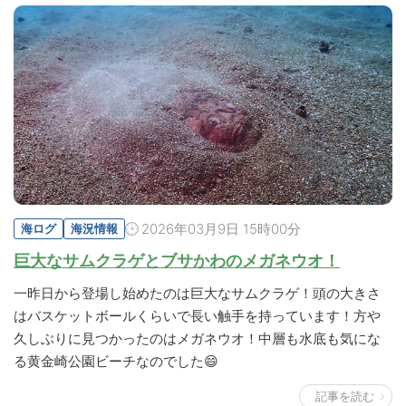
2026年03月9日 15時00分
海ログ
海況情報
巨大なサムクラゲとブサかわのメガネウオ！
一昨日から登場し始めたのは巨大なサムクラゲ！頭の大きさ
はバスケットボールくらいで長い触手を持っています！方や
久しぶりに見つかったのはメガネウオ！中層も水底も気にな
る黄金崎公園ビーチなのでした😄
記事を読む