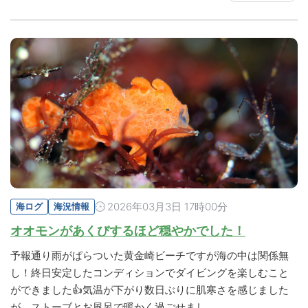
2026年03月3日 17時00分
海ログ
海況情報
オオモンがあくびするほど穏やかでした！
予報通り雨がぱらついた黄金崎ビーチですが海の中は関係無
し！終日安定したコンディションでダイビングを楽しむこと
ができました👍気温が下がり数日ぶりに肌寒さを感じました
が、ストーブとお風呂で暖かく過ごせまし…